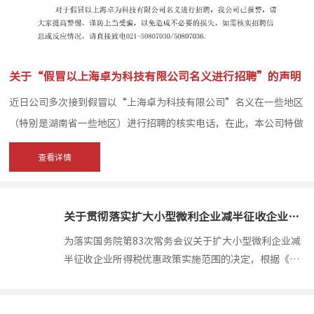
关于“假冒以上海卓为科技有限公司名义进行招聘”的声明
近日公司多次接到假冒以“上海卓为科技有限公司”名义在一些地区
（特别是湖南省一些地区）进行招聘的核实电话，在此，本公司特做
如下声明： （1）除本公司直接在前程无忧、智联招聘、Boss直聘
查看详情
网站发布的招聘信息外，本公司从未授权委托任何第三方协助公司进
行招聘活动； （2）本公司目前只在上海、苏州、昆山、常州...
关于贯彻落实扩大小型微利企业减半征收企业所得税范围有关问题的公告
2021-03
为落实国务院第83次常务会议关于扩大小型微利企业减
半征收企业所得税优惠政策实施范围的决定，根据《中
华人民共和国企业所得税法》及其实施条例、《财政部
国家税务总局关于小型微利企业所得税优惠政策的通